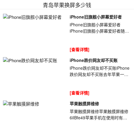
青岛苹果换屏多少钱
iPhone旧旗舰小屏幕爱好者
iPhone旧旗舰小屏幕爱好者
iPhone旧旗舰小屏幕爱好者随着
如今科技不断[ybt001]的发展,手
机也变得越来越高级了.但不知道
[查看详情]
大家发现了...
iPhone跌价网友却不买账
iPhone跌价网友却不买账iPhone
跌价网友却不买账去年苹果一共
发[ybt001]布了三款手机,分别是
iPhonexr,iPhonexs和
[查看详情]
iPhonexsmax,而这...
苹果触摸屏维修
苹果触摸屏维修苹果触摸屏维修
6iIBfe49苹果手机在使用时有一
些传言是充电一晚上会引起手机
故障，其实这种讲法并不是没有