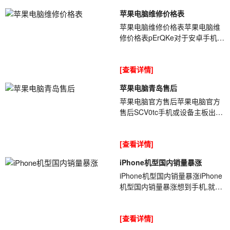
苹果电脑维修价格表
苹果电脑维修价格表苹果电脑维
修价格表pErQKe对于安卓手机用
户来说，几乎每天都要使用第三
方软件清理手机上的缓存，不然
[查看详情]
有的手机就会...
苹果电脑青岛售后
苹果电脑官方售后苹果电脑官方
售后SCV0tc手机或设备主板出现
无法修复的故障或损坏时，我们
通过会采用将部分元件拆下移植
[查看详情]
到另外一块...
iPhone机型国内销量暴涨
iPhone机型国内销量暴涨iPhone
机型国内销量暴涨想到手机,就会
想到今年的iphone,[ybt01]今年的
iphone11的销量简直就是一个逆
[查看详情]
袭,从...